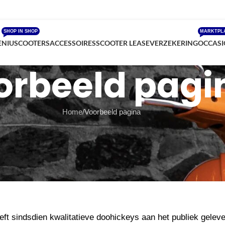
SHOP IN SHOP
MARKTPL
E
NIU
SCOOTERS
ACCESSOIRES
SCOOTER LEASE
VERZEKERING
OCCASI
orbeeld pagi
Home
Voorbeeld pagina
 het op één plek blijft en tevoorschijn komt in je site navigatie (in
als dit kunnen zeggen:
 en een beginnende acteur in de avonduren, en dit is mijn si
 door de regen.)
t sindsdien kwalitatieve doohickeys aan het publiek gelev