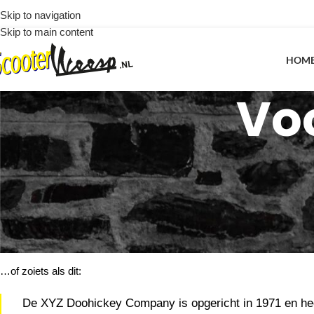
Skip to navigation
Skip to main content
HOM
Vo
Dit is een voorbeeldpagina. Het is anders dan een blog bericht omdat
pagina dat hen voorstelt aan potentiële site bezoekers. Het zou iets 
Hoi daar! Ik ben een fietskoerier in het dagelijks leven
Jack en ik hou van piña coladas. (En overvallen worden
…of zoiets als dit:
De XYZ Doohickey Company is opgericht in 1971 en heef