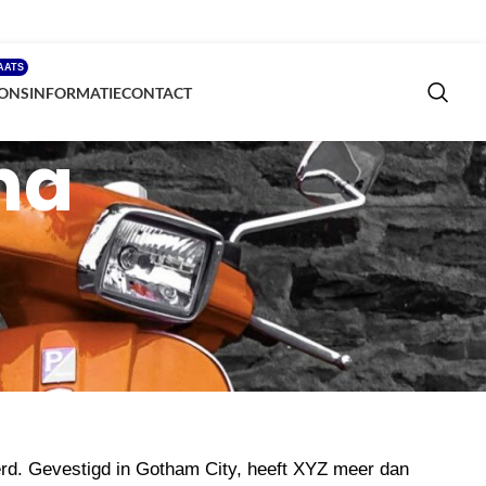
AATS
ONS
INFORMATIE
CONTACT
na
 de meeste thema’s). De meeste mensen starten met een Over
te. Ik leef in Los Angeles, heb een leuke hond genaamd
erd. Gevestigd in Gotham City, heeft XYZ meer dan