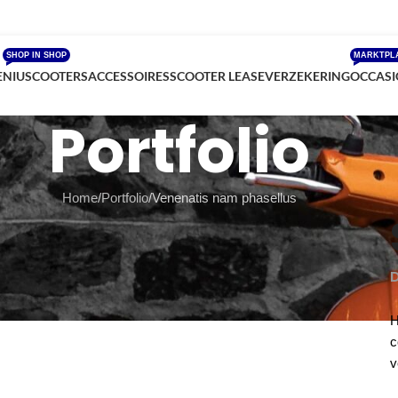
SHOP IN SHOP
MARKTPL
E
NIU
SCOOTERS
ACCESSOIRES
SCOOTER LEASE
VERZEKERING
OCCASI
Portfolio
Home
Portfolio
Venenatis nam phasellus
D
H
c
v