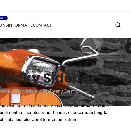
AATS
ONS
INFORMATIE
CONTACT
Sticky Sidebar
etails available with Every Demo
ac vitae sem class fames vehicula nascetur nam tellus a
ondimentum inceptos mus rhoncus et accumsan fringilla
ehicula nascetur amet fermentum rutrum.