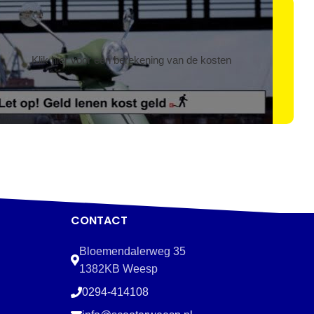
Klik hier voor een berekening van de kosten
CONTACT
Bloemendalerweg 35
1382KB Weesp
0294-414108